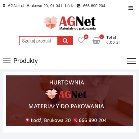
Skip
AGNet ul. Brukowa 20, 91-341 Łódź
666 890 204
Top
to
Men
content
0
0
Total
Szukaj:
0,00 zł
Produkty