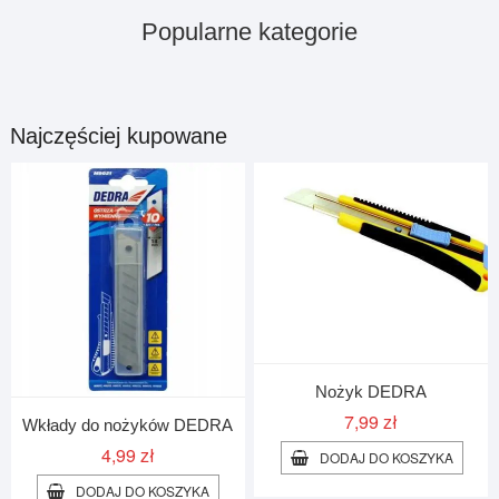
Products
Products
Popularne kategorie
Products
Products
Products
Najczęściej kupowane
Nożyk DEDRA
7,99
zł
Wkłady do nożyków DEDRA
4,99
zł
DODAJ DO KOSZYKA
DODAJ DO KOSZYKA